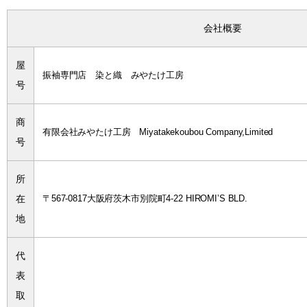
会社概要
屋
振袖専門店 染と織 みやたけ工房
号
商
有限会社みやたけ工房 Miyatakekoubou Company,Limited
号
所
在
〒567-0817大阪府茨木市別院町4-22 HIROMI’S BLD.
地
代
表
取