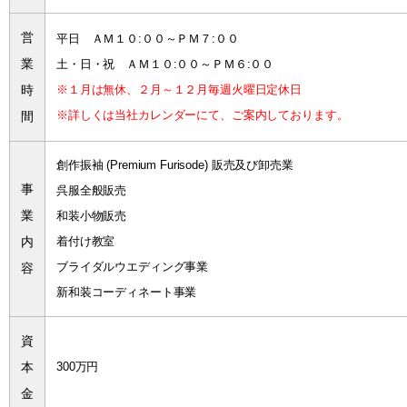
営
平日 ＡＭ１０:００～ＰＭ７:００
業
土・日・祝 ＡＭ１０:００～ＰＭ６:００
時
※１月は無休、２月～１２月毎週火曜日定休日
※詳しくは当社カレンダーにて、ご案内しております。
間
創作振袖 (Premium Furisode) 販売及び卸売業
事
呉服全般販売
業
和装小物販売
内
着付け教室
ブライダルウエディング事業
容
新和装コーディネート事業
資
本
300万円
金