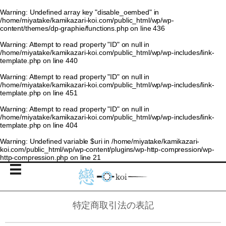
Warning
: Undefined array key "disable_oembed" in
/home/miyatake/kamikazari-koi.com/public_html/wp/wp-
content/themes/dp-graphie/functions.php
on line
436
Warning
: Attempt to read property "ID" on null in
/home/miyatake/kamikazari-koi.com/public_html/wp/wp-includes/link-
template.php
on line
440
Warning
: Attempt to read property "ID" on null in
/home/miyatake/kamikazari-koi.com/public_html/wp/wp-includes/link-
template.php
on line
451
Warning
: Attempt to read property "ID" on null in
/home/miyatake/kamikazari-koi.com/public_html/wp/wp-includes/link-
template.php
on line
404
Warning
: Undefined variable $uri in
/home/miyatake/kamikazari-
koi.com/public_html/wp/wp-content/plugins/wp-http-compression/wp-
http-compression.php
on line
21
特定商取引法の表記