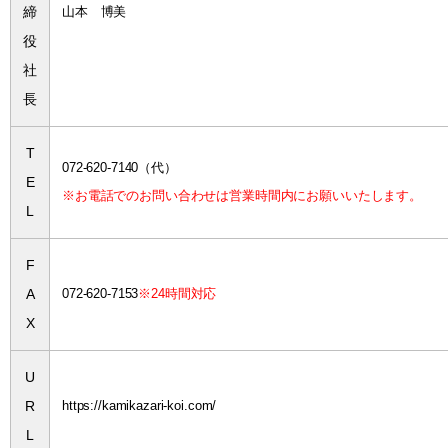
締
山本 博美
役
社
長
T
072-620-7140（代）
E
※お電話でのお問い合わせは営業時間内にお願いいたします。
L
F
A
072-620-7153
※24時間対応
X
U
R
https://kamikazari-koi.com/
L