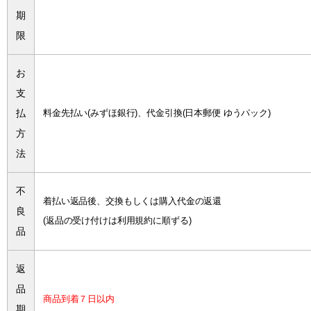
期
限
お
支
払
料金先払い(みずほ銀行)、代金引換(日本郵便 ゆうパック)
方
法
不
着払い返品後、交換もしくは購入代金の返還
良
(返品の受け付けは利用規約に順ずる)
品
返
品
商品到着７日以内
期