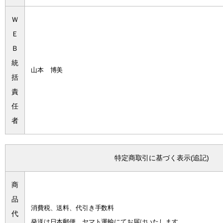
Ｗ
Ｅ
Ｂ
統
山本 博美
括
責
任
者
特定商取引に基づく表示(追記)
商
品
消費税、送料、代引き手数料
代
発送は日本郵便、ヤマト運輸にてお届けいたします。